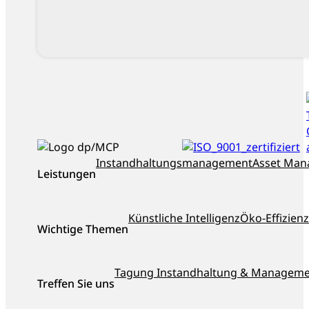
ISO_9001_zertifiziert
dankl+partner
Instandhaltungsmanagement
Asset Ma
Leistungen
als
Top-
Berater
Künstliche Intelligenz
Öko-Effizienz
Österreichs
Wichtige Themen
ausgezeichnet
Tagung Instandhaltung & Managem
Treffen Sie uns