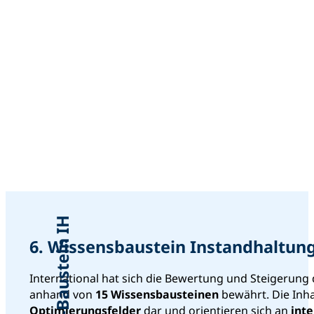
Wissens-Baustein IH
6. Wissensbaustein Instandhaltun
International hat sich die Bewertung und Steigerun
anhand von
15 Wissensbausteinen
bewährt. Die Inha
Optimierungsfelder
dar und orientieren sich an
int