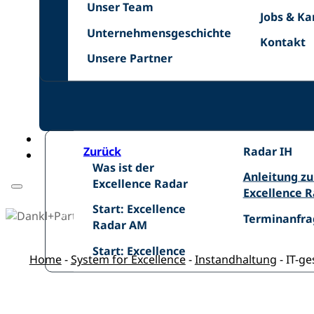
Unser
Netzwer
Unser Team
Jobs
Jobs & Ka
Team
Unternehmensgeschichte
&
Unternehmensgeschichte
Kontakt
Kontakt
Karriere
Unsere
Unsere Partner
Zurück
Excellence
Radar IH
Was
Was ist der
Radar
Anleitung
Anleitung z
ist
Excellence Radar
IH
zum
Excellence 
der
Start:
Excellence
Start: Excellence
Excellence
Terminanfra
Terminanfra
Excellence
Radar
Radar AM
Radar
Radar
Start:
Start: Excellence
AM
Home
-
System for Excellence
-
Instandhaltung
-
IT-ge