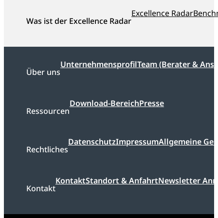
Excellence Radar
Bench
Was ist der Excellence Radar
Unternehmensprofil
Team (Berater & Ans
Über uns
Download-Bereich
Presse
Ressourcen
Datenschutz
Impressum
Allgemeine Ge
Rechtliches
Kontakt
Standort & Anfahrt
Newsletter An
Kontakt