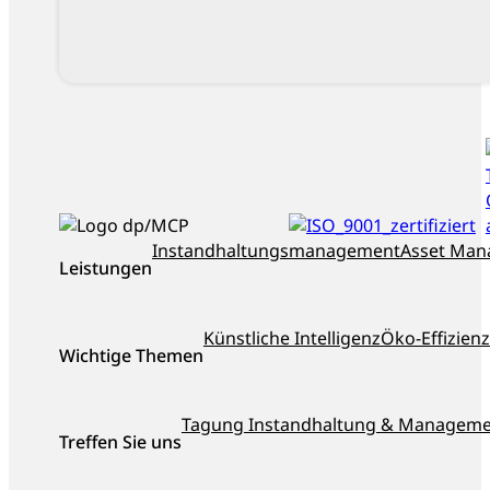
ISO_9001_zertifiziert
dankl+partner
Instandhaltungsmanagement
Asset Ma
Leistungen
als
Top-
Berater
Künstliche Intelligenz
Öko-Effizienz
Österreichs
Wichtige Themen
ausgezeichnet
Tagung Instandhaltung & Managem
Treffen Sie uns