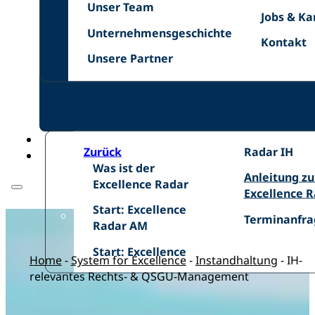
Unser
Netzwer
Unser Team
Jobs
Jobs & Ka
Team
Unternehmensgeschichte
&
Unternehmensgeschichte
Kontakt
Kontakt
Karriere
Unsere
Unsere Partner
Zurück
Excellence
Radar IH
Was
Was ist der
Radar
Anleitung
Anleitung z
ist
Excellence Radar
IH
zum
Excellence 
der
Start:
Excellence
Start: Excellence
Excellence
Terminanfra
Terminanfra
Excellence
Radar
Radar AM
Radar
Radar
Start:
Start: Excellence
AM
Home
-
System for Excellence
-
Instandhaltung
-
IH-
relevantes Rechts- & QSGU-Management