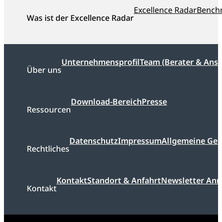
Excellence Radar
Bench
Was ist der Excellence Radar
Unternehmensprofil
Team (Berater & Ans
Über uns
Download-Bereich
Presse
Ressourcen
Datenschutz
Impressum
Allgemeine Ge
Rechtliches
Kontakt
Standort & Anfahrt
Newsletter An
Kontakt