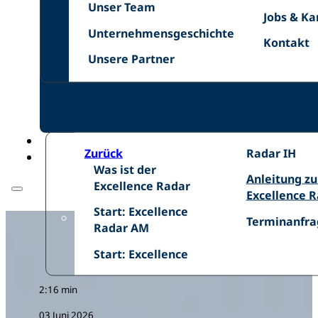
Unser
Netzwer
Unser Team
Jobs
Jobs & Ka
Team
Unternehmensgeschichte
&
Unternehmensgeschichte
Kontakt
Kontakt
Karriere
Unsere
Unsere Partner
Zurück
Excellence
Radar IH
Was
Was ist der
Radar
Anleitung
Anleitung z
ist
Excellence Radar
IH
zum
Excellence 
der
Start:
Excellence
Start: Excellence
Excellence
Terminanfra
Terminanfra
Excellence
Radar
Radar AM
Radar
Radar
Start:
Start: Excellence
AM
2:16 min
03 Juni 2026