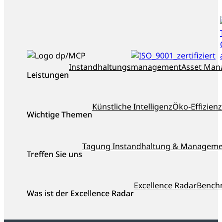
ISO_9001_zertifiziert
dankl+partner
Instandhaltungsmanagement
Asset Ma
Leistungen
als
Top-
Berater
Künstliche Intelligenz
Öko-Effizienz
Österreichs
Wichtige Themen
ausgezeichnet
Tagung Instandhaltung & Managem
Treffen Sie uns
Excellence Radar
Bench
Was ist der Excellence Radar