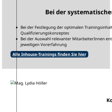
Bei der systematische
Bei der Festlegung der optimalen Trainingsinhal
Qualifizierungskonzeptes
Bei der Auswahl relevanter MitarbeiterInnen en
jeweiligen Vorerfahrung
Alle Inhouse-Trainings finden Sie hier
Ko