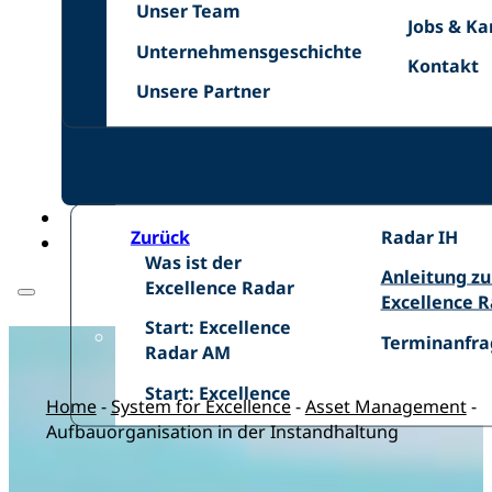
Unser
Netzwer
Unser Team
Jobs
Jobs & Ka
Team
Unternehmensgeschichte
&
Unternehmensgeschichte
Kontakt
Kontakt
Karriere
Unsere
Unsere Partner
Zurück
Excellence
Radar IH
Was
Was ist der
Radar
Anleitung
Anleitung z
ist
Excellence Radar
IH
zum
Excellence 
der
Start:
Excellence
Start: Excellence
Excellence
Terminanfra
Terminanfra
Excellence
Radar
Radar AM
Radar
Radar
Start:
Start: Excellence
AM
Home
-
System for Excellence
-
Asset Management
-
Aufbauorganisation in der Instandhaltung