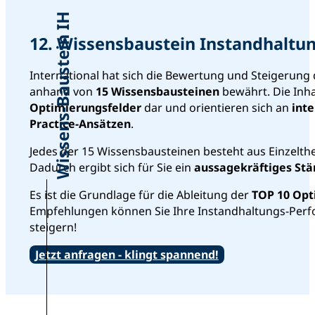
Wissens-Baustein IH
12. Wissensbaustein Instandhaltu
International hat sich die Bewertung und Steigerun
anhand von
15 Wissensbausteinen
bewährt. Die Inha
Optimierungsfelder
dar und orientieren sich an
int
Practice-Ansätzen
.
Jedes der 15 Wissensbausteinen besteht aus Einzelthe
Dadurch ergibt sich für Sie ein
aussagekräftiges Stä
Es ist die Grundlage für die Ableitung der
TOP 10 Opt
Empfehlungen können Sie Ihre Instandhaltungs-Perf
steigern!
Jetzt anfragen - klingt spannend!