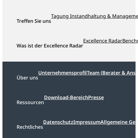
ausgezeichnet
Tagung Instandhaltung & Managem
Treffen Sie uns
Excellence Radar
Bench
Was ist der Excellence Radar
Unternehmensprofil
Team (Berater & Ans
Über uns
Download-Bereich
Presse
Ressourcen
Datenschutz
Impressum
Allgemeine Ge
Rechtliches