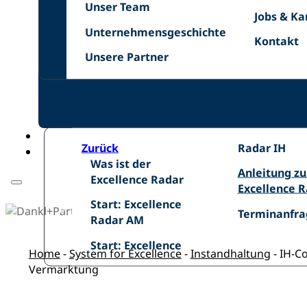
Unser
Netzwer
Unser Team
Jobs
Jobs & Ka
Team
Unternehmensgeschichte
&
Unternehmensgeschichte
Kontakt
Kontakt
Karriere
Unsere
Unsere Partner
Zurück
Excellence
Radar IH
Was
Was ist der
Radar
Anleitung
Anleitung z
ist
Excellence Radar
IH
zum
Excellence 
der
Start:
Excellence
Start: Excellence
Excellence
Terminanfra
Terminanfra
Excellence
Radar
Radar AM
Radar
Radar
Start:
Start: Excellence
AM
Home
-
System for Excellence
-
Instandhaltung
-
IH-Co
Vermarktung