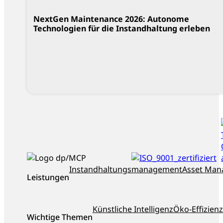
NextGen Maintenance 2026: Autonome
Technologien für die Instandhaltung erleben
ISO_9001_zertifiziert
dankl+partner
Instandhaltungsmanagement
Asset Ma
Leistungen
als
Top-
Berater
Künstliche Intelligenz
Öko-Effizienz
Österreichs
Wichtige Themen