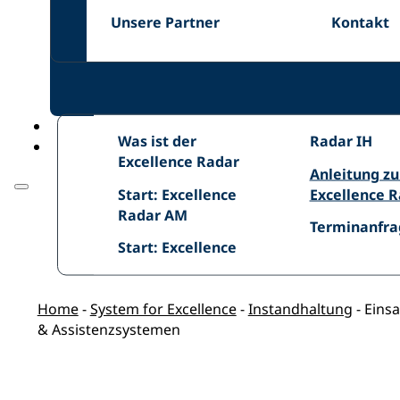
&
Unsere
Kontakt
Unsere Partner
Kontakt
Karriere
Partner
Was
Was ist der
Excellence
Radar IH
ist
Excellence Radar
Radar
Anleitung
Anleitung z
der
IH
Start:
zum
Start: Excellence
Excellence 
Excellence
Excellence
Excellence
Radar AM
Radar
Terminanfra
Terminanfra
Radar
Radar
Start:
Start: Excellence
AM
Home
-
System for Excellence
-
Instandhaltung
-
Einsa
& Assistenzsystemen