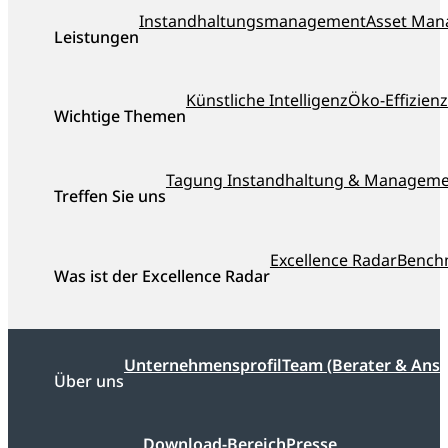
ISO_9001_zertifiziert
dankl+partner
Instandhaltungsmanagement
Asset Ma
Leistungen
als
Top-
Berater
Künstliche Intelligenz
Öko-Effizienz
Österreichs
Wichtige Themen
ausgezeichnet
Tagung Instandhaltung & Managem
Treffen Sie uns
Excellence Radar
Bench
Was ist der Excellence Radar
Unternehmensprofil
Team (Berater & Ans
Über uns
Download-Bereich
Presse