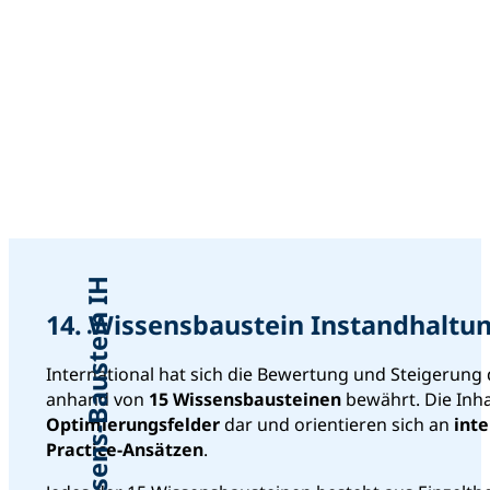
Wissens-Baustein IH
14. Wissensbaustein Instandhaltu
International hat sich die Bewertung und Steigerun
anhand von
15 Wissensbausteinen
bewährt. Die Inha
Optimierungsfelder
dar und orientieren sich an
int
Practice-Ansätzen
.