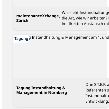
Wie sieht Instandhaltung
maintenanceXchange,
die Art, wie wir arbeiten
Zürich
im direkten Austausch mi
Blog
Tagung
One S.T.E.P.
Tagung Instandhaltung &
Referenten 
Management in Nürnberg
Instandhalt
Entwicklung.