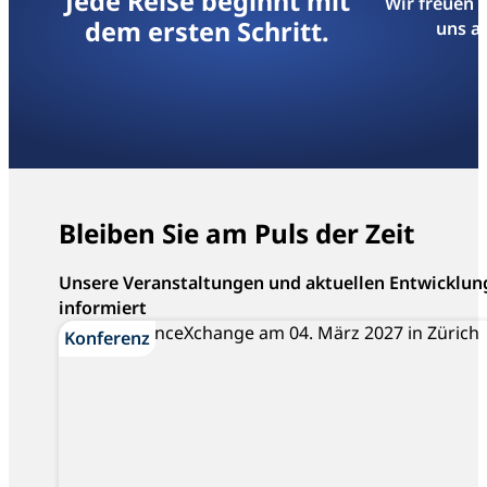
Jede Reise beginnt mit
Wir freuen 
dem ersten Schritt.
uns an
Bleiben Sie am Puls der Zeit
Unsere Veranstaltungen und aktuellen Entwicklun
informiert
Konferenz
Konferenz