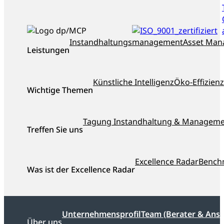
ISO_9001_zertifiziert
dankl+partner
Instandhaltungsmanagement
Asset Ma
Leistungen
als
Top-
Berater
Künstliche Intelligenz
Öko-Effizienz
Österreichs
Wichtige Themen
ausgezeichnet
Tagung Instandhaltung & Managem
Treffen Sie uns
Excellence Radar
Bench
Was ist der Excellence Radar
Unternehmensprofil
Team (Berater & Ans
Über uns