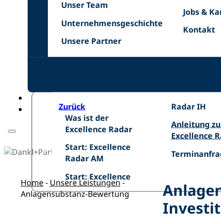
Unser
Netzwer
Unser Team
Jobs
Jobs & Ka
Team
Unternehmensgeschichte
&
Unternehmensgeschichte
Kontakt
Kontakt
Karriere
Unsere
Unsere Partner
Zurück
Excellence
Radar IH
Was
Was ist der
Radar
Anleitung
Anleitung z
ist
Excellence Radar
IH
zum
Excellence 
der
Start:
Excellence
Start: Excellence
Excellence
Terminanfra
Terminanfra
Excellence
Radar
Radar AM
Radar
Radar
Start:
Start: Excellence
AM
Home
-
Unsere Leistungen
-
Anlagen
Anlagensubstanz-Bewertung
Investi