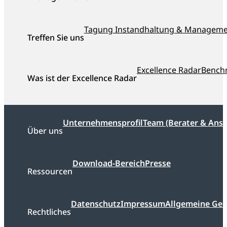
ausgezeichnet
Tagung Instandhaltung & Managem
Treffen Sie uns
Excellence Radar
Bench
Was ist der Excellence Radar
Unternehmensprofil
Team (Berater & Ans
Über uns
Download-Bereich
Presse
Ressourcen
Datenschutz
Impressum
Allgemeine Ge
Rechtliches