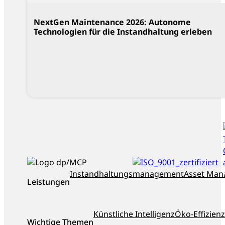
NextGen Maintenance 2026: Autonome
Technologien für die Instandhaltung erleben
ISO_9001_zertifiziert
dankl+partner
Instandhaltungsmanagement
Asset Ma
Leistungen
als
Top-
Berater
Künstliche Intelligenz
Öko-Effizienz
Österreichs
Wichtige Themen