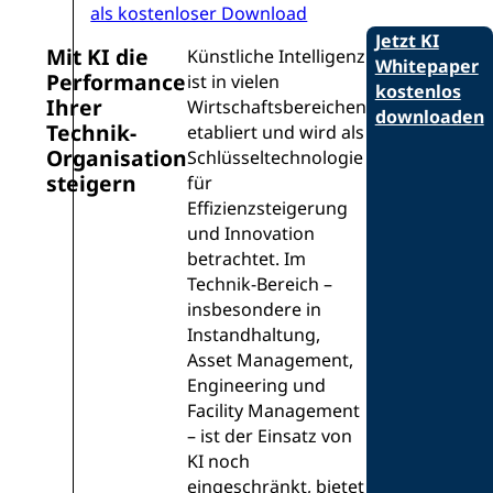
Jetzt KI
Mit KI die
Künstliche Intelligenz
Whitepaper
Performance
ist in vielen
kostenlos
Ihrer
Wirtschaftsbereichen
downloaden
Technik-
etabliert und wird als
Organisation
Schlüsseltechnologie
steigern
für
Effizienzsteigerung
und Innovation
betrachtet. Im
Technik-Bereich –
insbesondere in
Instandhaltung,
Asset Management,
Engineering und
Facility Management
– ist der Einsatz von
KI noch
eingeschränkt, bietet