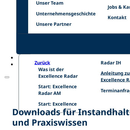
Unser
Netzwer
Unser Team
Jobs
Jobs & Ka
Team
Unternehmensgeschichte
&
Unternehmensgeschichte
Kontakt
Kontakt
Karriere
Unsere
Unsere Partner
Zurück
Excellence
Radar IH
Was
Was ist der
Radar
Anleitung
Anleitung z
ist
Excellence Radar
IH
zum
Excellence 
der
Start:
Excellence
Start: Excellence
Excellence
Terminanfra
Terminanfra
Excellence
Radar
Radar AM
Radar
Radar
Start:
Start: Excellence
AM
Downloads für Instandhalt
und Praxiswissen