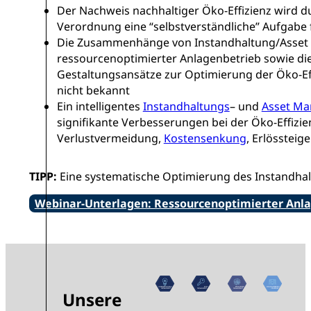
Der Nachweis nachhaltiger Öko-Effizienz wird d
Verordnung eine “selbstverständliche” Aufgabe
Die Zusammenhänge von Instandhaltung/Asse
ressourcenoptimierter Anlagenbetrieb sowie die
Gestaltungsansätze zur Optimierung der Öko-Eff
nicht bekannt
Ein intelligentes
Instandhaltungs
– und
Asset M
signifikante Verbesserungen bei der Öko-Effizie
Verlustvermeidung,
Kostensenkung
, Erlössteig
TIPP:
Eine systematische Optimierung des Instandh
Webinar-Unterlagen: Ressourcenoptimierter Anl
Unsere