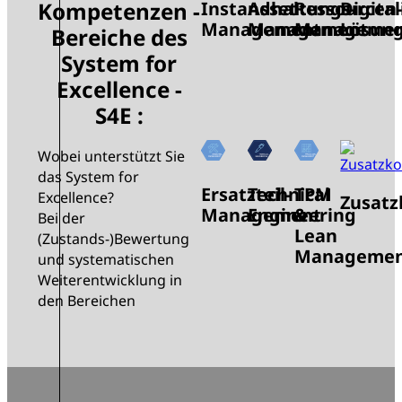
Kompetenzen -
Instandhaltungs-
Asset
Ressourcen-
Digital
Management
Management
Manageme
Lösun
Bereiche des
System for
Excellence -
S4E :
Wobei unterstützt Sie
das System for
Ersatzteil-
Technical
TPM
Excellence?
Zusat
Management
Engineering
&
Bei der
Lean
(Zustands-)Bewertung
Manageme
und systematischen
Weiterentwicklung in
den Bereichen