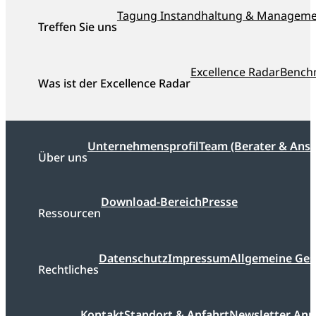
Tagung Instandhaltung & Managem
Treffen Sie uns
Excellence Radar
Bench
Was ist der Excellence Radar
Unternehmensprofil
Team (Berater & Ans
Über uns
Download-Bereich
Presse
Ressourcen
Datenschutz
Impressum
Allgemeine Ge
Rechtliches
Kontakt
Standort & Anfahrt
Newsletter An