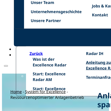
Unser
Netzwer
Unser Team
Jobs
Jobs & Ka
Team
Unternehmensgeschichte
&
Unternehmensgeschichte
Kontakt
Kontakt
Karriere
Unsere
Unsere Partner
Zurück
Excellence
Radar IH
Was
Was ist der
Radar
Anleitung
Anleitung z
ist
Excellence Radar
IH
zum
Excellence 
der
Start:
Excellence
Start: Excellence
Excellence
Terminanfra
Terminanfra
Excellence
Radar
Radar AM
Radar
Radar
Start:
Start: Excellence
AM
Home
-
System for Excellence
-
Anl
Ressourcenoptimierter Anlagenbetrieb
spa