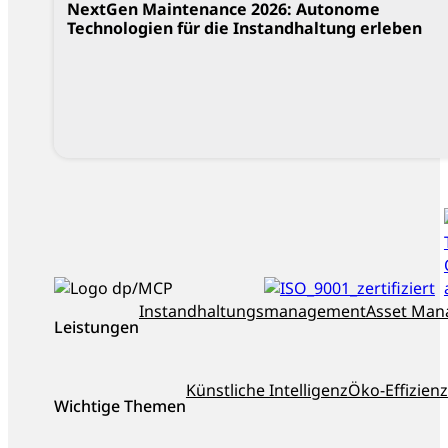
NextGen Maintenance 2026: Autonome
Technologien für die Instandhaltung erleben
ISO_9001_zertifiziert
dankl+partner
Instandhaltungsmanagement
Asset Ma
Leistungen
als
Top-
Berater
Künstliche Intelligenz
Öko-Effizienz
Österreichs
Wichtige Themen
ausgezeichnet