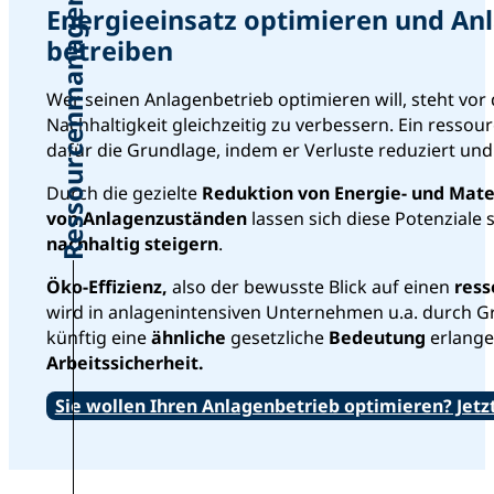
Ressourcenmanagement
Energieeinsatz optimieren und An
betreiben
Wer seinen Anlagenbetrieb optimieren will, steht vor 
Nachhaltigkeit gleichzeitig zu verbessern. Ein ressou
dafür die Grundlage, indem er Verluste reduziert und
Durch die gezielte
Reduktion von Energie- und Mate
von Anlagenzuständen
lassen sich diese Potenziale
nachhaltig steigern
.
Öko-Effizienz,
also der bewusste Blick auf einen
ress
wird in anlagenintensiven Unternehmen u.a. durch 
künftig eine
ähnliche
gesetzliche
Bedeutung
erlange
Arbeitssicherheit.
Sie wollen Ihren Anlagenbetrieb optimieren? Jetz