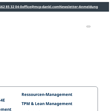
662 85 32 04-0
office@mcp-dankl.com
Newsletter-Anmeldung
Linked
Linked
YouTu
dankl+
MCP
dankl+
consul
Deutsc
Intelligenz
Ressourcen-
Ressourcen-Management
Management
S4E
TPM
TPM & Lean Management
ement
&
ement