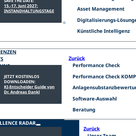
Excellence
SAVE THE DATE:
15.-17. Juni 2027:
-
Asset
Asset Management
INSTANDHALTUNGSTAGE
S4E
Management
Digitalisierungs-
Digitalisierungs-Lösung
Lösungen
Künstliche
Künstliche Intelligenz
RENZEN
Zurück
TS
Performance
Performance Check
 UNS
Check
Performance
Performance Check KOM
JETZT KOSTENLOS
DOWNLOADEN:
Check
Anlagensubstanzbewertu
KI-Entscheider Guide von
Anlagensubstanzbewertu
KOMPAKT
Dr. Andreas Dankl
Software-
Software-Auswahl
Auswahl
Beratung
Beratung
LLENCE RADAR
Zurück
Unser
Unser Team