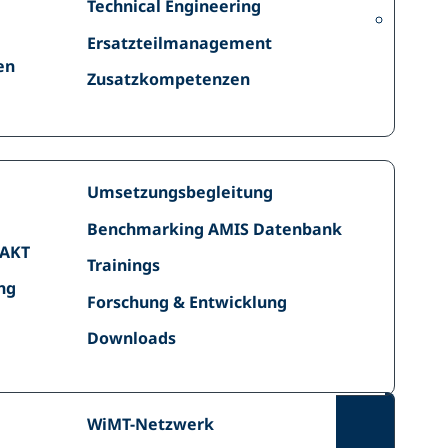
Technical
Technical Engineering
Lean
Engineering
Management
Ersatzteilmanagement
Ersatzteilmanagement
en
Zusatzkompetenzen
Zusatzkompetenzen
Umsetzungsbegleitung
Umsetzungsbegleitung
Benchmarking
Benchmarking AMIS Datenbank
AMIS
PAKT
Trainings
Trainings
Datenbank
ng
ng
Forschung
Forschung & Entwicklung
&
Downloads
Downloads
Entwicklung
Partner
WiMT-
WiMT-Netzwerk
Netzwerk