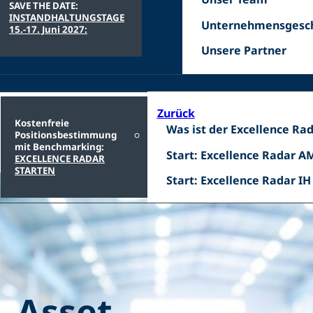
SAVE THE DATE:
Team
INSTANDHALTUNGSTAGE
Unternehmensgesch
Unternehmensgesch
15.-17. Juni 2027:
Unsere
Unsere Partner
Zurück
Kostenfreie
Was
Was ist der Excellence Ra
Positionsbestimmung
ist
mit Benchmarking:
Start:
Start: Excellence Radar A
EXCELLENCE RADAR
der
Excellence
STARTEN
Excellence
Start:
Start: Excellence Radar IH
Radar
u
, Asset