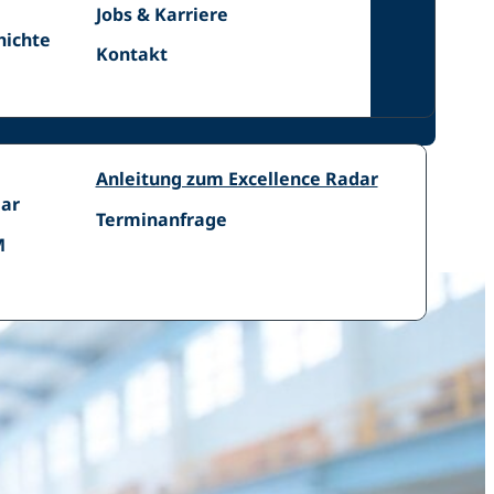
Jobs
Jobs & Karriere
ichte
&
ichte
Kontakt
Kontakt
Karriere
Radar
Anleitung
Excellence
Anleitung zum Excellence Radar
AM
zum
dar
Radar
Terminanfrage
Terminanfrage
Excellence
IH
M
Radar