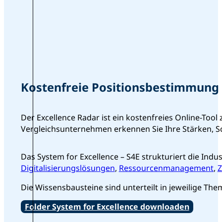
Kostenfreie Positionsbestimmung
Der Excellence Radar ist ein kostenfreies Online-To
Vergleichsunternehmen erkennen Sie Ihre Stärken, 
Das System for Excellence – S4E strukturiert die Indus
Digitalisierungslösungen
,
Ressourcenmanagement
,
Z
Die Wissensbausteine sind unterteilt in jeweilige T
Folder System for Excellence downloaden