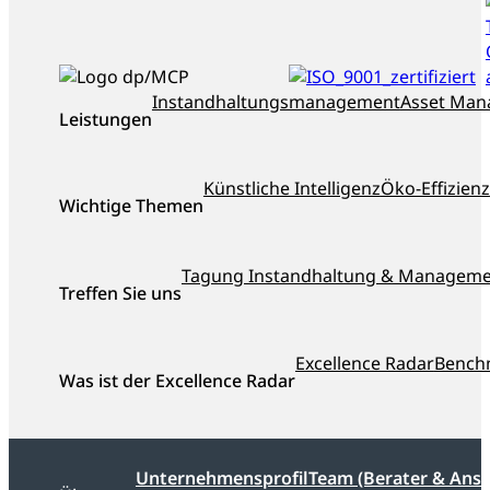
ISO_9001_zertifiziert
dankl+partner
Instandhaltungsmanagement
Asset Ma
Leistungen
als
Top-
Berater
Künstliche Intelligenz
Öko-Effizienz
Österreichs
Wichtige Themen
ausgezeichnet
Tagung Instandhaltung & Managem
Treffen Sie uns
Excellence Radar
Bench
Was ist der Excellence Radar
Unternehmensprofil
Team (Berater & Ans