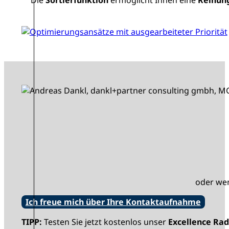
Die
Sortierfunktion
ermöglicht Ihnen eine
Reihun
oder wen
Ich freue mich über Ihre Kontaktaufnahme
TIPP:
Testen Sie jetzt kostenlos unser
Excellence R