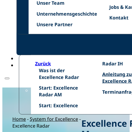
Unser
Netzwer
Unser Team
Jobs
Jobs & Ka
Team
Unternehmensgeschichte
&
Unternehmensgeschichte
Kontakt
Kontakt
Karriere
Unsere
Unsere Partner
Zurück
Excellence
Radar IH
Was
Was ist der
Radar
Anleitung
Anleitung z
ist
Excellence Radar
IH
zum
Excellence 
der
Start:
Excellence
Start: Excellence
Excellence
Terminanfra
Terminanfra
Excellence
Radar
Radar AM
Radar
Radar
Start:
Start: Excellence
AM
Home
-
System for Excellence
-
Excellence
Excellence Radar