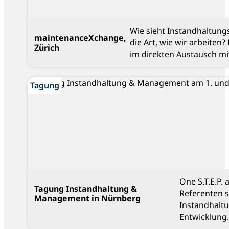
Wie sieht Instandhaltung
maintenanceXchange,
die Art, wie wir arbeiten
Zürich
im direkten Austausch mi
Blog
Tagung
One S.T.E.P.
Tagung Instandhaltung &
Referenten 
Management in Nürnberg
Instandhalt
Entwicklung.