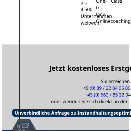
One-
Class
als
to-
4.500
One
Unternehmen
Onlinecoaching
weltweit
Jetzt kostenloses Erst
Sie erreichen
+49 (0) 89 / 22 84 06 80
+43 (0) 662 / 85 32 04
oder wenden Sie sich direkt an de
Unverbindliche Anfrage zu Instandhaltungsoptim