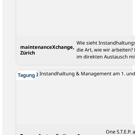
Wie sieht Instandhaltung
maintenanceXchange,
die Art, wie wir arbeiten
Zürich
im direkten Austausch mi
Blog
Tagung
One S.T.E.P.