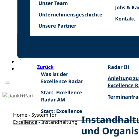
Unser
Netzwer
Unser Team
Jobs
Jobs & Ka
Team
Unternehmensgeschichte
&
Unternehmensgeschichte
Kontakt
Kontakt
Karriere
Unsere
Unsere Partner
Zurück
Excellence
Radar IH
Was
Was ist der
Radar
Anleitung
Anleitung z
ist
Excellence Radar
IH
zum
Excellence 
der
Start:
Excellence
Start: Excellence
Excellence
Terminanfra
Terminanfra
Excellence
Radar
Radar AM
Radar
Radar
Start:
Start: Excellence
AM
Home
-
System for
Instandhalt
Excellence
-
Instandhaltung
und Organis