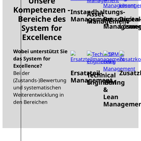
Unsere
Kompetenzen -
Instandhaltungs-
Asset
Bereiche des
Management
Ressourcen-
Digital
Management
Manageme
Lösun
System for
Excellence
Wobei unterstützt Sie
das System for
Excellence?
Ersatzteil-
Zusat
Bei der
Technical
Management
(Zustands-)Bewertung
Engineering
TPM
und systematischen
&
Weiterentwicklung in
Lean
den Bereichen
Manageme