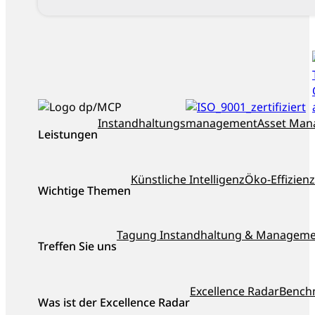
ISO_9001_zertifiziert
dankl+partner
Instandhaltungsmanagement
Asset Ma
Leistungen
als
Top-
Berater
Künstliche Intelligenz
Öko-Effizienz
Österreichs
Wichtige Themen
ausgezeichnet
Tagung Instandhaltung & Managem
Treffen Sie uns
Excellence Radar
Bench
Was ist der Excellence Radar