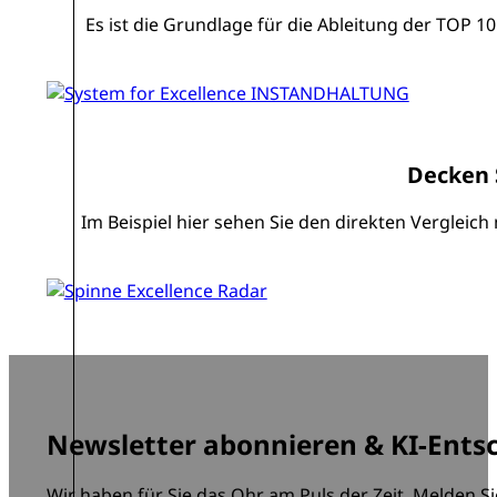
Es ist die Grundlage für die Ableitung der TOP
Decken 
Im Beispiel hier sehen Sie den direkten Vergleic
Newsletter abonnieren & KI-Ents
Wir haben für Sie das Ohr am Puls der Zeit. Melden Si