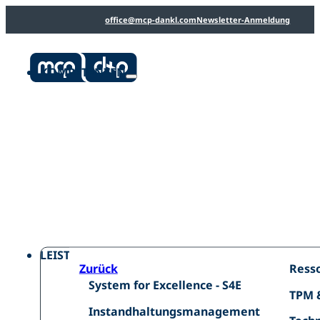
office@mcp-dankl.com
Newsletter-Anmeldung
Linke
Linke
YouT
dankl
MCP
dankl
KOMPETENZEN
consu
Deuts
Logo
dankl+partner
consulting
|
MCP
Deutschland
LEISTUNGEN
Intel
Resso
Zurück
Ress
System
Mana
System for Excellence - S4E
TPM
TPM 
for
Instandhaltungsmanagement
&
Instandhaltungsmanagement
Excellence
Techn