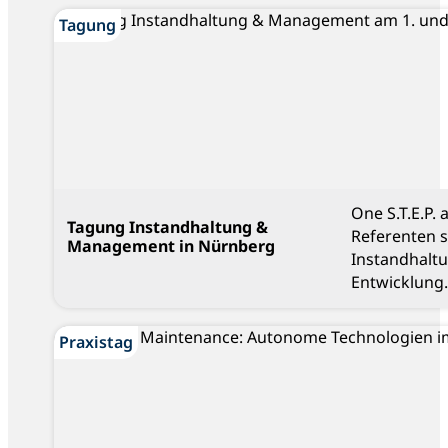
Blog
Tagung
One S.T.E.P.
Tagung Instandhaltung &
Referenten 
Management in Nürnberg
Instandhalt
Entwicklung.
Praxistag