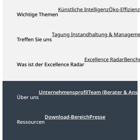
Berater
Künstliche Intelligenz
Öko-Effizienz
Österreichs
Wichtige Themen
ausgezeichnet
Tagung Instandhaltung & Managem
Treffen Sie uns
Excellence Radar
Bench
Was ist der Excellence Radar
Unternehmensprofil
Team (Berater & Ans
Über uns
Download-Bereich
Presse
Ressourcen