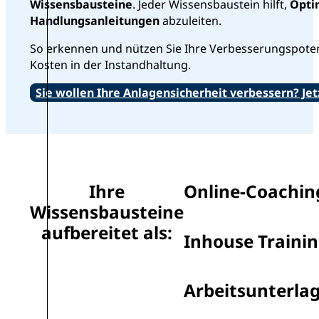
Wissensbausteine
. Jeder Wissensbaustein hilft,
Opti
Handlungsanleitungen
abzuleiten.
So erkennen und nützen Sie Ihre Verbesserungspotent
Kosten in der Instandhaltung.
Sie wollen Ihre Anlagensicherheit verbessern? Jet
Ihre
Online-Coachin
Wissensbausteine
aufbereitet als:
Inhouse Traini
Arbeitsunterla