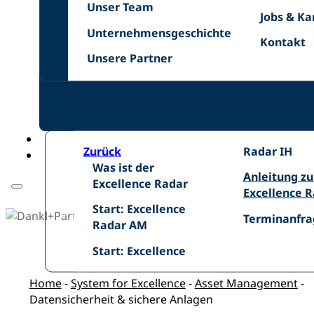
Unser
Netzwer
Unser Team
Jobs
Jobs & Ka
Team
Unternehmensgeschichte
&
Unternehmensgeschichte
Kontakt
Kontakt
Karriere
Unsere
Unsere Partner
Zurück
Excellence
Radar IH
Was
Was ist der
Radar
Anleitung
Anleitung z
ist
Excellence Radar
IH
zum
Excellence 
der
Start:
Excellence
Start: Excellence
Excellence
Terminanfra
Terminanfra
Excellence
Radar
Radar AM
Radar
Radar
Start:
Start: Excellence
AM
Home
-
System for Excellence
-
Asset Management
-
Datensicherheit & sichere Anlagen