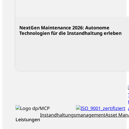
NextGen Maintenance 2026: Autonome
Technologien für die Instandhaltung erleben
ISO_9001_zertifiziert
dankl+partner
Instandhaltungsmanagement
Asset Ma
Leistungen
als
Top-