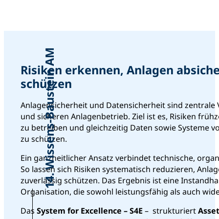
14. Wissens-Baustein AM
Risiken erkennen, Anlagen absiche
schützen
Anlagensicherheit und Datensicherheit sind zentrale
und sicheren Anlagenbetrieb. Ziel ist es, Risiken früh
zu betreiben und gleichzeitig Daten sowie Systeme 
zu schützen.
Ein ganzheitlicher Ansatz verbindet technische, org
So lassen sich Risiken systematisch reduzieren, Anla
zuverlässig schützen. Das Ergebnis ist eine Instand
Organisation, die sowohl leistungsfähig als auch wide
Das
System for Excellence – S4E
– strukturiert
Asse