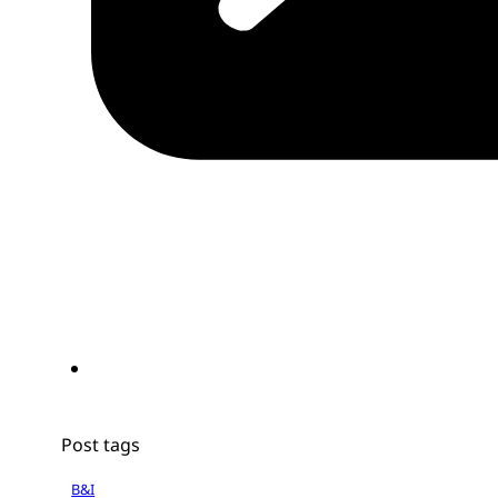
Post tags
B&I