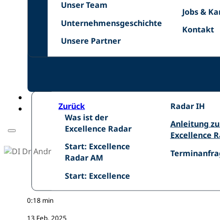
Unser
Netzwer
Unser Team
Jobs
Jobs & Ka
Team
Unternehmensgeschichte
&
Unternehmensgeschichte
Kontakt
Kontakt
Karriere
Unsere
Unsere Partner
Zurück
Excellence
Radar IH
Was
Was ist der
Radar
Anleitung
Anleitung z
ist
Excellence Radar
IH
zum
Excellence 
der
Start:
Excellence
Start: Excellence
Excellence
Terminanfra
Terminanfra
Excellence
Radar
Radar AM
Radar
Radar
Start:
Start: Excellence
AM
0:18 min
13 Feb. 2025