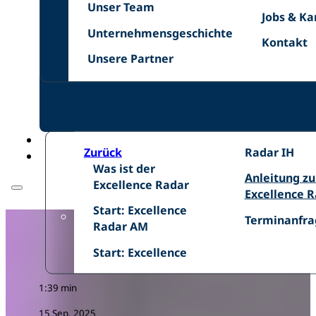
Unser
Netzwer
Unser Team
Jobs
Jobs & Ka
Team
Unternehmensgeschichte
&
Unternehmensgeschichte
Kontakt
Kontakt
Karriere
Unsere
Unsere Partner
Zurück
Excellence
Radar IH
Was
Was ist der
Radar
Anleitung
Anleitung z
ist
Excellence Radar
IH
zum
Excellence 
der
Start:
Excellence
Start: Excellence
Excellence
Terminanfra
Terminanfra
Excellence
Radar
Radar AM
Radar
Radar
Start:
Start: Excellence
AM
1:39 min
15 Sep. 2025