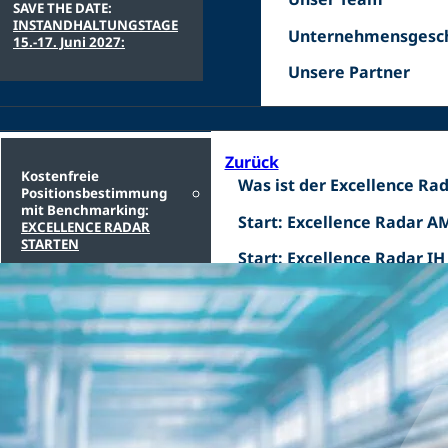
SAVE THE DATE:
Team
INSTANDHALTUNGSTAGE
Unternehmensgesch
Unternehmensgesch
15.-17. Juni 2027:
Unsere
Unsere Partner
Zurück
Kostenfreie
Was
Was ist der Excellence Ra
Positionsbestimmung
ist
mit Benchmarking:
Start:
Start: Excellence Radar A
EXCELLENCE RADAR
der
Excellence
STARTEN
Excellence
Start:
Start: Excellence Radar IH
Radar
Ihr Par
Excelle
Manag
Instan
Engine