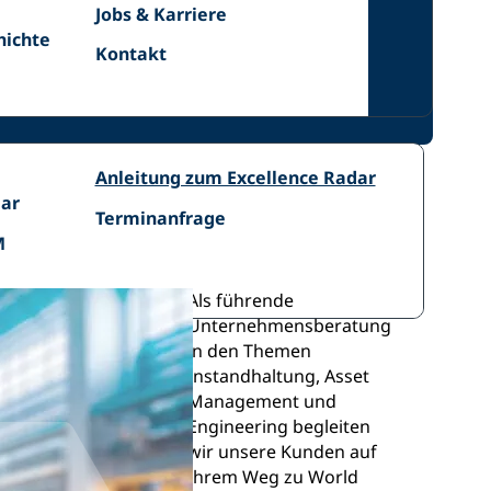
Jobs
Jobs & Karriere
ichte
&
ichte
Kontakt
Kontakt
Karriere
Radar
Anleitung
Excellence
Anleitung zum Excellence Radar
AM
zum
dar
Radar
Terminanfrage
Terminanfrage
Excellence
IH
M
Radar
Als führende
tner für
Unternehmensberatung
nce in Asset
in den Themen
ement,
Instandhaltung, Asset
Management und
dhaltung und
Engineering begleiten
ering
wir unsere Kunden auf
Ihrem Weg zu World