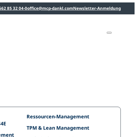
662 85 32 04-0
office@mcp-dankl.com
Newsletter-Anmeldung
Linked
Linked
YouTu
dankl+
MCP
dankl+
consul
Deutsc
Intelligenz
Ressourcen-
Ressourcen-Management
Management
S4E
TPM
TPM & Lean Management
ement
&
ement