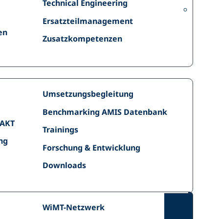
Technical
Technical Engineering
Lean
Engineering
Management
Ersatzteilmanagement
Ersatzteilmanagement
en
Zusatzkompetenzen
Zusatzkompetenzen
Umsetzungsbegleitung
Umsetzungsbegleitung
Benchmarking
Benchmarking AMIS Datenbank
AMIS
PAKT
Trainings
Trainings
Datenbank
ng
ng
Forschung
Forschung & Entwicklung
&
Downloads
Downloads
Entwicklung
Partner
WiMT-
WiMT-Netzwerk
Netzwerk