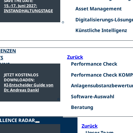
Excellence
SAVE THE DATE:
15.-17. Juni 2027:
-
Asset
Asset Management
INSTANDHALTUNGSTAGE
S4E
Management
Digitalisierungs-
Digitalisierungs-Lösung
Lösungen
Künstliche
Künstliche Intelligenz
RENZEN
Zurück
TS
Performance
Performance Check
 UNS
Check
Performance
Performance Check KOM
JETZT KOSTENLOS
DOWNLOADEN:
Check
Anlagensubstanzbewertu
KI-Entscheider Guide von
Anlagensubstanzbewertu
KOMPAKT
Dr. Andreas Dankl
Software-
Software-Auswahl
Auswahl
Beratung
Beratung
LLENCE RADAR
Zurück
Unser
Unser Team