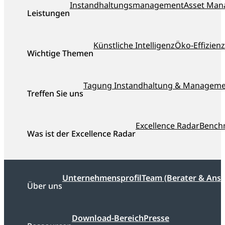
Instandhaltungsmanagement
Asset Ma
Leistungen
Künstliche Intelligenz
Öko-Effizienz
Wichtige Themen
Tagung Instandhaltung & Managem
Treffen Sie uns
Excellence Radar
Bench
Was ist der Excellence Radar
Unternehmensprofil
Team (Berater & Ans
Über uns
Download-Bereich
Presse